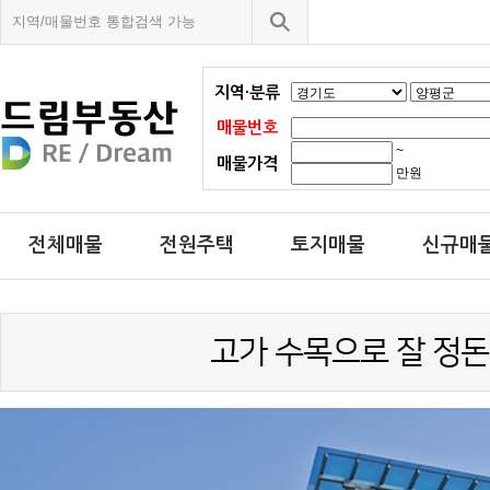
지역·분류
매물번호
~
매물가격
만원
전체매물
전원주택
토지매물
신규매
고가 수목으로 잘 정