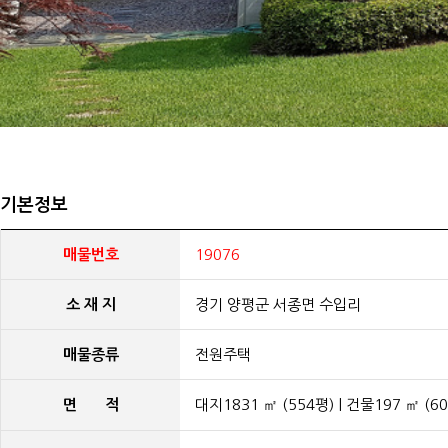
기본정보
매물번호
19076
소 재 지
경기 양평군 서종면 수입리
매물종류
전원주택
면 적
대지1831 ㎡ (554평) | 건물197 ㎡ (6