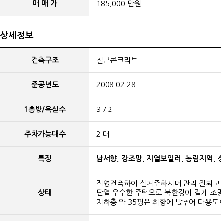
매 매 가
185,000 만원
상세정보
건축구조
철근콘크리트
준공년도
2008.02.28
1층방/욕실수
3 / 2
주차가능대수
2 대
특징
남서향, 강조망, 지열보일러, 농림지역,
직영건축하여 실거주하시며 관리 잘되고 
상태
단열 우수한 주택으로 북한강이 길게 조
지하층 약 35평은 취향에 맞추어 다용도