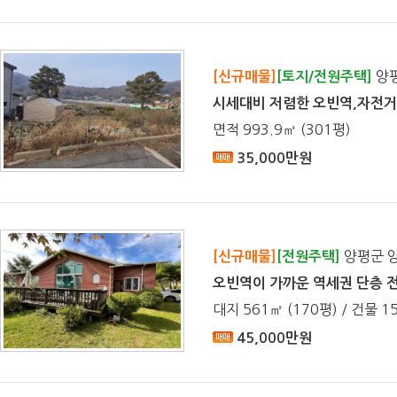
양평
[신규매물]
[토지/전원주택]
시세대비 저렴한 오빈역,자전거
면적 993.9㎡ (301평)
35,000만원
양평군 
[신규매물]
[전원주택]
오빈역이 가까운 역세권 단층 
대지 561㎡ (170평) / 건물 15
45,000만원