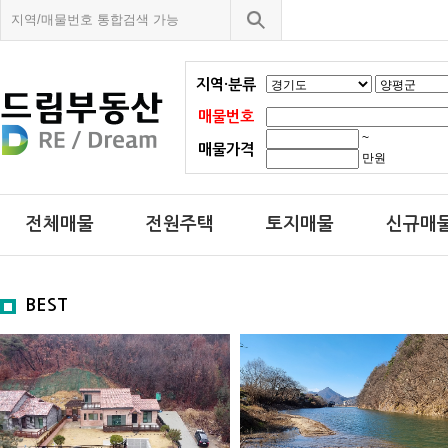
지역·분류
매물번호
~
매물가격
만원
전체매물
전원주택
토지매물
신규매
BEST