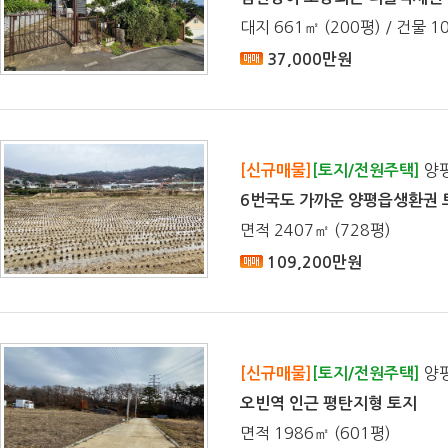
대지 661㎡ (200평) / 건물 10
37,000만원
양평
[신규매물]
[토지/전원주택]
6번국도 가까운 양평읍생환권 
면적 2407㎡ (728평)
109,200만원
양평
[신규매물]
[토지/전원주택]
오빈역 인근 평탄지형 토지
면적 1986㎡ (601평)