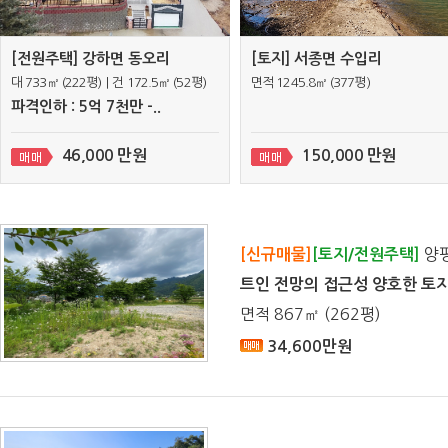
[전원주택] 강하면 동오리
[토지] 서종면 수입리
대 733㎡ (222평)｜건 172.5㎡ (52평)
면적 1245.8㎡ (377평)
파격인하 : 5억 7천만 -..
46,000 만원
150,000 만원
양평
[신규매물]
[토지/전원주택]
트인 전망의 접근성 양호한 토
면적 867㎡ (262평)
34,600만원