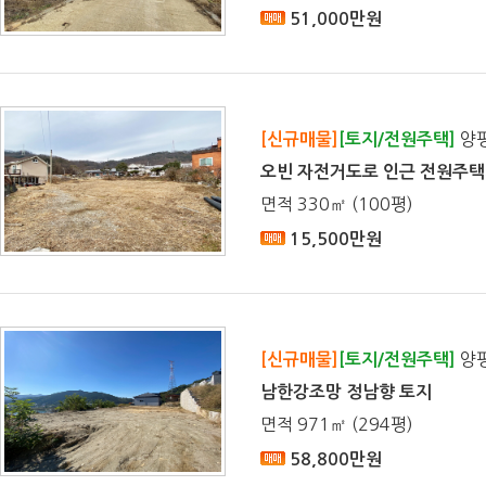
51,000만원
양평
[신규매물]
[토지/전원주택]
오빈 자전거도로 인근 전원주
면적 330㎡ (100평)
15,500만원
양평
[신규매물]
[토지/전원주택]
남한강조망 정남향 토지
면적 971㎡ (294평)
58,800만원