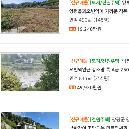
양평
[신규매물]
[토지/전원주택]
양평읍과오빈역이 가까운 작은
면적 490㎡ (148평)
19,240만원
양평
[신규매물]
[토지/전원주택]
오빈역인근 강조망 특 A급 25
면적 843㎡ (255평)
49,920만원
양평군 
[신규매물]
[전원주택]
남한강이 조망되는 더블역세권