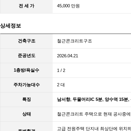
전 세 가
45,000 만원
상세정보
건축구조
철근콘크리트구조
준공년도
2026.04.21
1층방/욕실수
1 / 2
주차가능대수
2 대
특징
남서향, 두물머리IC 5분, 양수역 15분,
상태
철근콘크리트 주택으로 현재 공사중에 있
고급 전원주택 단지내 최상단에 위치