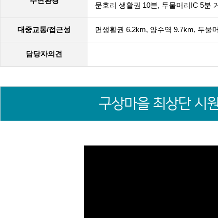
주변환경
문호리 생활권 10분, 두물머리IC 5
대중교통/접근성
면생활권 6.2km, 양수역 9.7km, 두물
담당자의견
구상마을 최상단 시원