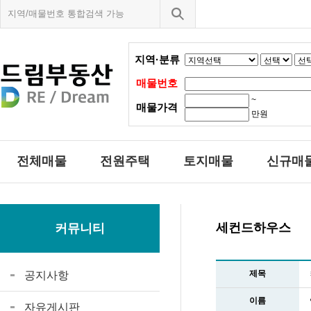
지역·분류
매물번호
~
매물가격
만원
전체매물
전원주택
토지매물
신규매
세컨드하우스
커뮤니티
제목
공지사항
이름
자유게시판