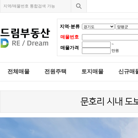
지역·분류
매물번호
~
매물가격
만원
전체매물
전원주택
토지매물
신규매
문호리 시내 도