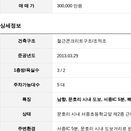
매 매 가
300,000 만원
상세정보
건축구조
철근콘크리트구조/조적조
준공년도
2013.03.29
1층방/욕실수
3 / 2
주차가능대수
5 대
특징
남향, 문호리 시내 도보, 서종IC 5분, 
상태
문호리 시내 서종초등학교앞 제2종 근린
주변환경
서종IC 5분, 문호리 시내 도보거리로