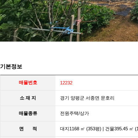
기본정보
매물번호
12232
소 재 지
경기 양평군 서종면 문호리
매물종류
전원주택/상가
면 적
대지1168 ㎡ (353평) | 건물395.45 ㎡ (