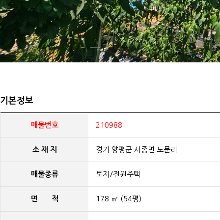
기본정보
매물번호
210988
소 재 지
경기 양평군 서종면 노문리
매물종류
토지/전원주택
면 적
178 ㎡ (54평)