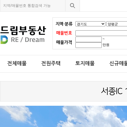
지역·분류
매물번호
~
매물가격
만원
전체매물
전원주택
토지매물
신규매
서종IC