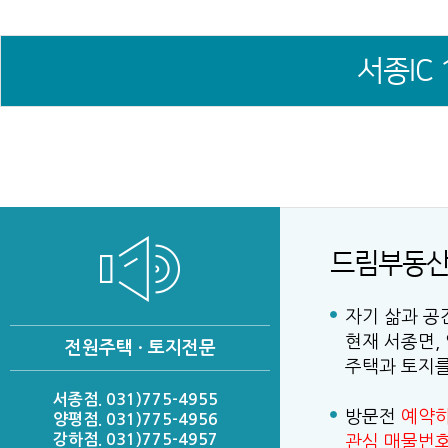
서종IC
드림부동산
자기 삶과 공
현재 서종면,
전원주택 · 토지전문
주택과 토지를
서종점. 031)775-4955
방문전
예약
양평점. 031)775-4956
강하점. 031)775-4957
관심 매물번